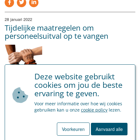
28 januari 2022
Tijdelijke maatregelen om
personeelsuitval op te vangen
Deze website gebruikt
cookies om jou de beste
ervaring te geven.
Aangezien werknemers in groten getale uitvallen wegens de
omikrongolf, klinkt de oproep alsmaar luider om tijdelijke
Voor meer informatie over hoe wij cookies
maatregelen te voorzien om de personeelsuitval op te
gebruiken kan u onze
cookie policy
lezen.
vangen. De Groep van Tien kwam tot een akkoord over
tijdelijke maatregelen, die genomen kunnen worden…
Voorkeuren
Aanvaard alle
LEES MEER