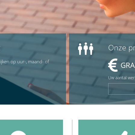
t
Onze pr
ijken op uur-, maand- of
GRAT
Uw aantal we