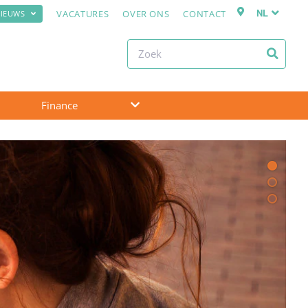
NL
VACATURES
OVER ONS
CONTACT
IEUWS
Finance