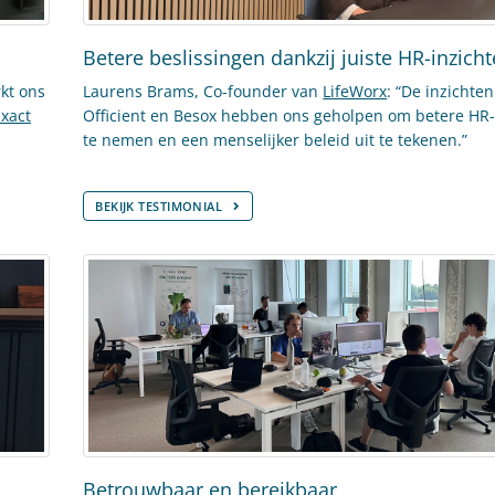
Betere beslissingen dankzij juiste HR-inzich
kt ons
Laurens Brams, Co-founder van
LifeWorx
: “De inzichte
xact
Officient en Besox hebben ons geholpen om betere HR-
te nemen en een menselijker beleid uit te tekenen.”
BEKIJK TESTIMONIAL
Betrouwbaar en bereikbaar