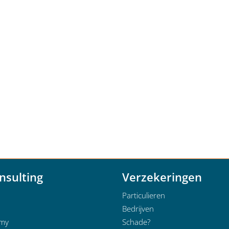
nsulting
Verzekeringen
Particulieren
Bedrijven
emy
Schade?