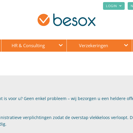
LOGIN
N
HR & Consulting
Verzekeringen
t is voor u? Geen enkel probleem – wij bezorgen u een heldere offe
nistratieve verplichtingen zodat de overstap vlekkeloos verloopt. 
dig.