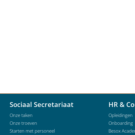
Sociaal Secretariaat
HR & Co
Onze taken
Opleidingen
Onze troeven
Onboarding
Starten met personeel
Besox Acad