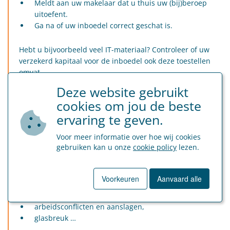
Meldt aan uw makelaar dat u thuis uw (bij)beroep
uitoefent.
Ga na of uw inboedel correct geschat is.
Hebt u bijvoorbeeld veel IT-materiaal? Controleer of uw
verzekerd kapitaal voor de inboedel ook deze toestellen
omvat.
Deze website gebruikt
U hebt/huurt een kantoorgebouw
cookies om jou de beste
Sluit een
aparte brandverzekering
af. Bepaalde
ervaring te geven.
verzekeraars bieden brandverzekeringen aan op maat van
kantoren.
Voor meer informatie over hoe wij cookies
gebruiken kan u onze
cookie policy
lezen.
Een brandverzekering is
meer dan puur bescherming bij
brand- of waterschade
. Ook gedekt:
Voorkeuren
Aanvaard alle
schade door storm en hagel,
vandalisme,
arbeidsconflicten en aanslagen,
glasbreuk …