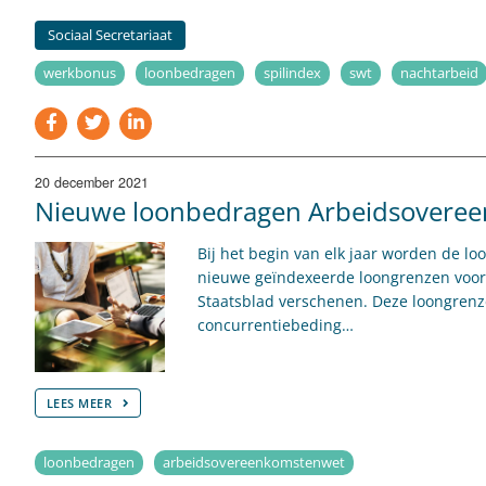
Sociaal Secretariaat
werkbonus
loonbedragen
spilindex
swt
nachtarbeid
20 december 2021
Nieuwe loonbedragen Arbeidsoveree
Bij het begin van elk jaar worden de 
nieuwe geïndexeerde loongrenzen voor 
Staatsblad verschenen. Deze loongrenze
concurrentiebeding…
LEES MEER
loonbedragen
arbeidsovereenkomstenwet