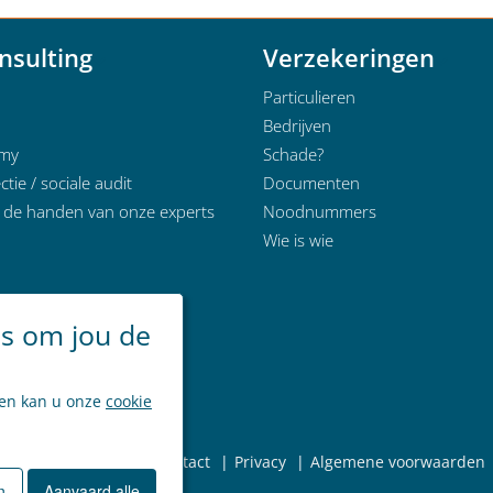
nsulting
Verzekeringen
Particulieren
Bedrijven
emy
Schade?
ctie / sociale audit
Documenten
n de handen van onze experts
Noodnummers
Wie is wie
es om jou de
ken kan u onze
cookie
ieuws
Over ons
Contact
Privacy
Algemene voorwaarden
n
Aanvaard alle