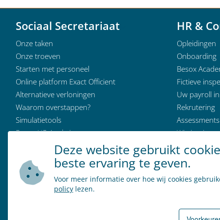
Sociaal Secretariaat
HR & Co
Onze taken
Opleidingen
Onze troeven
Onboarding
Starten met personeel
Besox Acad
Online platform Exact Officient
Fictieve inspe
Alternatieve verloningen
Uw payroll i
Waarom overstappen?
Rekrutering
Simulatietools
Assessments
Besox HR Analytics
Wie is wie
Klantervaringen
Deze website gebruikt cooki
Modeldocumenten
beste ervaring te geven.
Wie is wie
Voor meer informatie over hoe wij cookies gebrui
policy
lezen.
Vacatures
N
Voorkeure