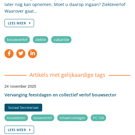
later nog kan opnemen. Moet u daarop ingaan? Ziekteverlof
Waarover gaat…
LEES MEER
bouwverlof
ziekte
vakantie
Artikels met gelijkaardige tags
24 november 2025
Vervanging feestdagen en collectief verlof bouwsector
Sociaal Secretariaat
bouwsector
bouwverlof
inhaalrustdagen
PC 124
LEES MEER