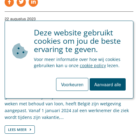
22 augustus 2023
Ziek tijdens jaarlijkse vakantie:
Deze website gebruikt
nieuwe regels vanaf 1 januari 2024
cookies om jou de beste
ervaring te geven.
Voor meer informatie over hoe wij cookies
gebruiken kan u onze
cookie policy
lezen.
Voorkeuren
Aanvaard alle
Omdat Europa oplegt dat elke werknemer moet kunnen
genieten van een jaarlijkse vakantie van ten minste vier
weken met behoud van loon, heeft België zijn wetgeving
aangepast. Vanaf 1 januari 2024 zal een werknemer die ziek
wordt tijdens zijn vakantie,…
LEES MEER