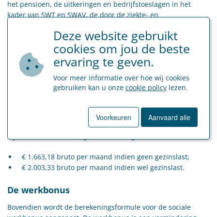
het pensioen, de uitkeringen en bedrijfstoeslagen in het
kader van SWT en SWAV, de door de ziekte- en
invaliditeitsverzekering gestorte vergoedingen, de
Deze website gebruikt
vergoedingen voor tijdskrediet en thematisch verlof, de
cookies om jou de beste
vergoeding in geval van sluiting van ondernemingen, het
leefloon en de kinderbijslag.
ervaring te geven.
SWT
Voor meer informatie over hoe wij cookies
gebruiken kan u onze
cookie policy
lezen.
Het nieuwe maximumbedrag van de werkloosheidsuitkering
bij SWT en SWAV is € 1.548,30 per maand.
Voorkeuren
Aanvaard alle
De loondrempels in het kader van de RSZ-inhouding van 6,5%
bij SWT en SWAV bedragen vanaf 1 augustus 2022:
€ 1.663,18 bruto per maand indien geen gezinslast;
€ 2.003,33 bruto per maand indien wel gezinslast.
De werkbonus
Bovendien wordt de berekeningsformule voor de sociale