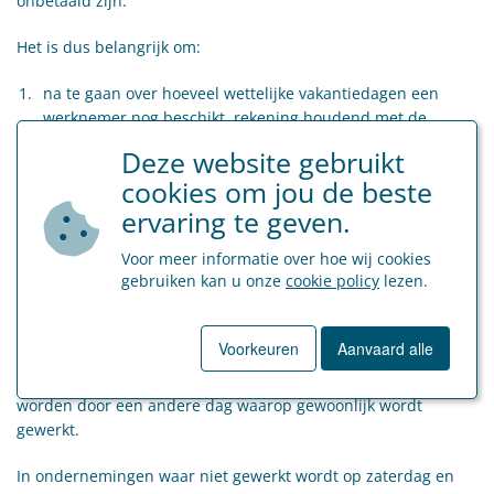
onbetaald zijn.
Het is dus belangrijk om:
na te gaan over hoeveel wettelijke vakantiedagen een
werknemer nog beschikt, rekening houdend met de
nieuwe regels inzake samenloop;
Deze website gebruikt
de werknemer te informeren over zijn aantal nog
cookies om jou de beste
resterende vakantiedagen en hem te wijzen op zijn
ervaring te geven.
verplichting om deze vóór het einde van het jaar op te
nemen.
Voor meer informatie over hoe wij cookies
gebruiken kan u onze
cookie policy
lezen.
Feestdagen
Voorkeuren
Aanvaard alle
Wanneer een feestdag samenvalt met een zondag of andere
inactiviteitsdag in de onderneming, moet deze vervangen
worden door een andere dag waarop gewoonlijk wordt
gewerkt.
In ondernemingen waar niet gewerkt wordt op zaterdag en