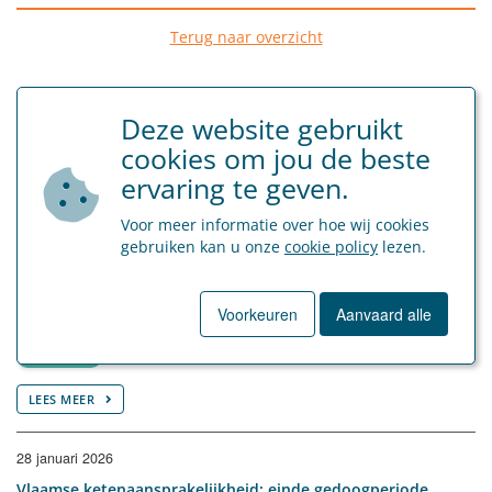
Terug naar overzicht
Deze website gebruikt
cookies om jou de beste
ervaring te geven.
Artikels met gelijkaardige tags
Voor meer informatie over hoe wij cookies
16 april 2026
gebruiken kan u onze
cookie policy
lezen.
Werken op inhaalrustdagen in de bouwsector
Voorkeuren
Aanvaard alle
Sociaal Secretariaat
bouwsector
LEES MEER
28 januari 2026
Vlaamse ketenaansprakelijkheid: einde gedoogperiode