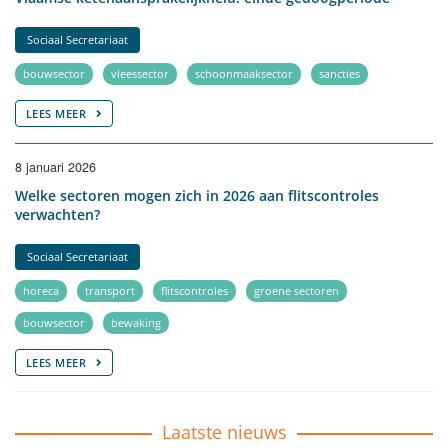
Sociaal Secretariaat
bouwsector
vleessector
schoonmaaksector
sancties
LEES MEER
8 januari 2026
Welke sectoren mogen zich in 2026 aan flitscontroles
verwachten?
Sociaal Secretariaat
horeca
transport
flitscontroles
groene sectoren
bouwsector
bewaking
LEES MEER
Laatste nieuws