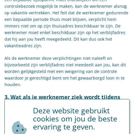
controlebezoek mogelijk te maken, kan de werknemer alsnog
op vakantie vertrekken. Het feit dat de werknemer gedurende
een bepaalde periode thuis moet blijven, verplicht hem
immers niet om op zijn thuisadres beschikbaar te zijn. De
werknemer moet enkel beschikbaar zijn op het verblijfadres
dat hij aan jou heeft meegedeeld. Dit kan dus ook het
vakantieadres zijn.
Als de werknemer deze verplichtingen niet naleeft en
bijvoorbeeld zijn verblijfadres niet meedeelt aan jou, kan dit
worden gelijkgesteld met een weigering van de controle
waardoor je gerechtigd bent om het gewaarborgd loon in te
houden.
3. Wat als je werknemer ziek wordt tijdens
een verlofperiode?
Deze website gebruikt
Sinds enige tijd kan een werknemer die arbeidsongeschikt
cookies om jou de beste
wordt tijdens zijn jaarlijkse vakantie, deze vakantiedagen na
ervaring te geven.
het einde van de arbeidsongeschiktheid alsnog opnemen.
Deze mogelijkheid geldt specifiek in het kader van de