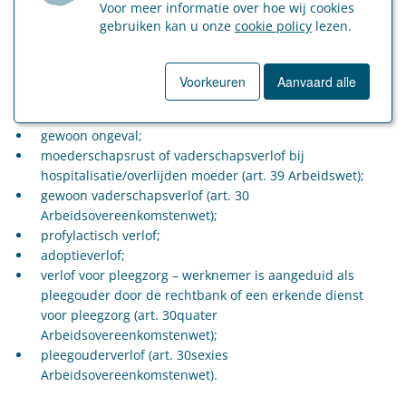
Voor meer informatie over hoe wij cookies
volgende afwezigheden die zich voordoen tijdens een
gebruiken kan u onze
cookie policy
lezen.
geplande verlofperiode:
arbeidsongeval;
Voorkeuren
Aanvaard alle
beroepsziekte;
gewone ziekte;
gewoon ongeval;
moederschapsrust of vaderschapsverlof bij
hospitalisatie/overlijden moeder (art. 39 Arbeidswet);
gewoon vaderschapsverlof (art. 30
Arbeidsovereenkomstenwet);
profylactisch verlof;
adoptieverlof;
verlof voor pleegzorg – werknemer is aangeduid als
pleegouder door de rechtbank of een erkende dienst
voor pleegzorg (art. 30quater
Arbeidsovereenkomstenwet);
pleegouderverlof (art. 30sexies
Arbeidsovereenkomstenwet).