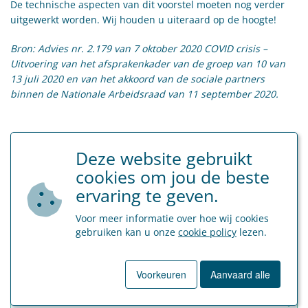
De technische aspecten van dit voorstel moeten nog verder
uitgewerkt worden. Wij houden u uiteraard op de hoogte!
Bron: Advies nr. 2.179 van 7 oktober 2020 COVID crisis –
Uitvoering van het afsprakenkader van de groep van 10 van
13 juli 2020 en van het akkoord van de sociale partners
binnen de Nationale Arbeidsraad van 11 september 2020.
Tags
Deze website gebruikt
tijdelijke werkloosheid
jaarlijkse vakantie
cookies om jou de beste
ervaring te geven.
Voor meer informatie over hoe wij cookies
gebruiken kan u onze
cookie policy
lezen.
Terug naar overzicht
Voorkeuren
Aanvaard alle