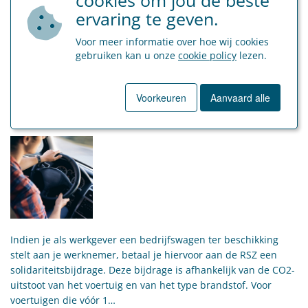
ervaring te geven.
Voor meer informatie over hoe wij cookies
gebruiken kan u onze
cookie policy
lezen.
20 juni 2023
Vanaf 1 juli 2023 stijgt de
solidariteitsbijdrage voor
Voorkeuren
Aanvaard alle
bedrijfswagens aanzienlijk!
Indien je als werkgever een bedrijfswagen ter beschikking
stelt aan je werknemer, betaal je hiervoor aan de RSZ een
solidariteitsbijdrage. Deze bijdrage is afhankelijk van de CO2-
uitstoot van het voertuig en van het type brandstof. Voor
voertuigen die vóór 1…