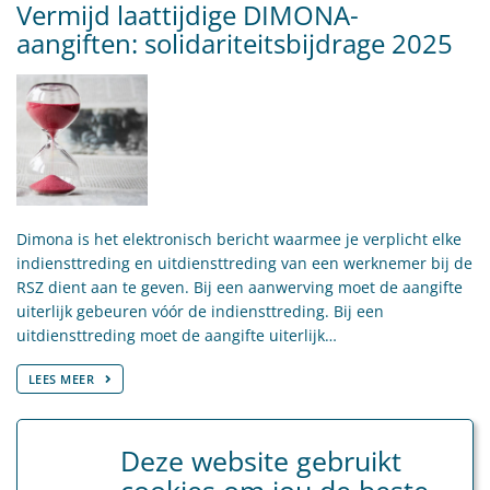
Vermijd laattijdige DIMONA-
aangiften: solidariteitsbijdrage 2025
Dimona is het elektronisch bericht waarmee je verplicht elke
indiensttreding en uitdiensttreding van een werknemer bij de
RSZ dient aan te geven. Bij een aanwerving moet de aangifte
uiterlijk gebeuren vóór de indiensttreding. Bij een
uitdiensttreding moet de aangifte uiterlijk…
LEES MEER
Sociaal Secretariaat
Deze website gebruikt
dimona
solidariteitsbijdrage
cookies om jou de beste