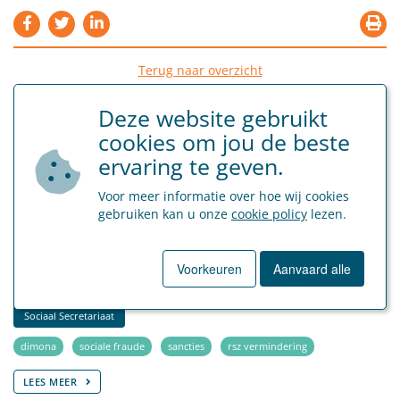
Terug naar overzicht
Deze website gebruikt
cookies om jou de beste
ervaring te geven.
Voor meer informatie over hoe wij cookies
Artikels met gelijkaardige tags
gebruiken kan u onze
cookie policy
lezen.
6 maart 2026
Wetsontwerp verlies voordeel RSZ-bijdrageverminderingen
Voorkeuren
Aanvaard alle
in geval van fraude
Sociaal Secretariaat
dimona
sociale fraude
sancties
rsz vermindering
LEES MEER