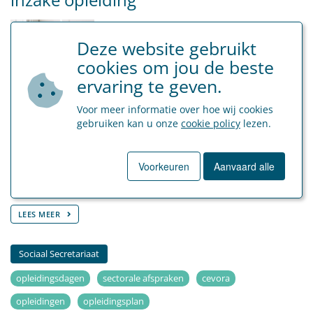
Deze website gebruikt
cookies om jou de beste
ervaring te geven.
Voor meer informatie over hoe wij cookies
gebruiken kan u onze
cookie policy
lezen.
Photographer: Austin Distel | Source: Unsplash Er is een
nieuw sectoraal akkoord in PC 200 inzake opleidingen
afgesloten op 6 juli 2023 (cao 6/7/23, reg. nr. 181682/CO/200).
Voorkeuren
Aanvaard alle
Dit akkoord houdt rekening met de bepalingen in de
‘arbeidsdeal’ van eind 2022….
LEES MEER
Sociaal Secretariaat
opleidingsdagen
sectorale afspraken
cevora
opleidingen
opleidingsplan