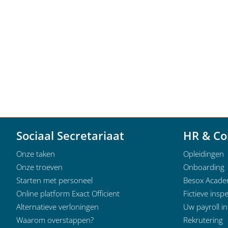
Sociaal Secretariaat
HR & Co
Onze taken
Opleidingen
Onze troeven
Onboarding
Starten met personeel
Besox Acad
Online platform Exact Officient
Fictieve inspe
Alternatieve verloningen
Uw payroll i
Waarom overstappen?
Rekrutering