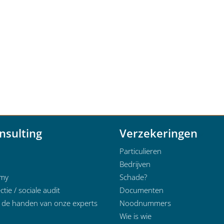
nsulting
Verzekeringen
Particulieren
Bedrijven
emy
Schade?
ctie / sociale audit
Documenten
n de handen van onze experts
Noodnummers
Wie is wie