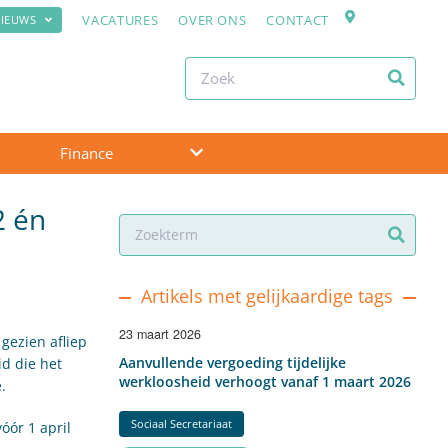
VACATURES
OVER ONS
CONTACT
IEUWS
Finance
2 én
Artikels met gelijkaardige tags
23 maart 2026
gezien afliep
Aanvullende vergoeding tijdelijke
id die het
werkloosheid verhoogt vanaf 1 maart 2026
.
Sociaal Secretariaat
óór 1 april