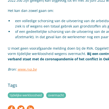
2022 zou zijn gelegen) kan bijgevolg tot en met 30 juni 2022
Het kan dan zowel gaan om:
een volledige schorsing van de uitvoering van de arbeid
ziek is of wegens een totaal gebrek aan grondstoffen al
of een gedeeltelijke schorsing van de uitvoering van de 
afzetmarkt). In dat geval kan de werknemer nog een paa
U moet geen voorafgaande melding doen bij de RVA. Opgelet! W
vorm tijdelijke werkloosheid wegens overmacht.
Bij een cont
verband staat met de coronapandemie of het conflict in Oek
Bron:
www.rva.be
Tags
tijdelijke werkloosheid
overmacht