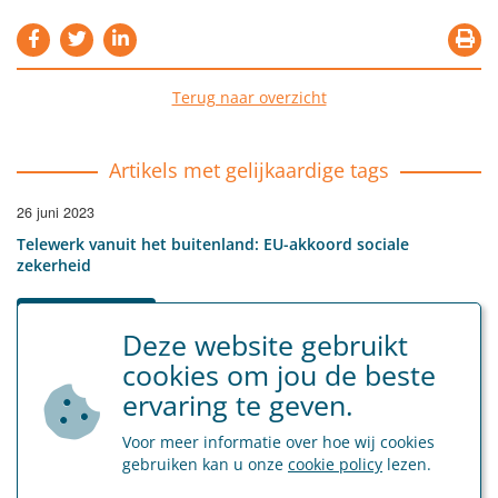
Terug naar overzicht
Artikels met gelijkaardige tags
26 juni 2023
Telewerk vanuit het buitenland: EU-akkoord sociale
zekerheid
Sociaal Secretariaat
Deze website gebruikt
sociale zekerheid
telewerk
buitenland
cookies om jou de beste
LEES MEER
ervaring te geven.
Voor meer informatie over hoe wij cookies
gebruiken kan u onze
cookie policy
lezen.
Laatste nieuws