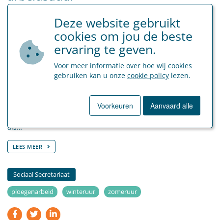
Deze website gebruikt
cookies om jou de beste
ervaring te geven.
Voor meer informatie over hoe wij cookies
gebruiken kan u onze
cookie policy
lezen.
In de nacht van zaterdag 25 maart 2023 op zondag 26 maart
2023 wordt opnieuw overgeschakeld naar zomeruur (van 2
Voorkeuren
Aanvaard alle
uur naar 3 uur). Voor uw werknemers in de nachtploeg kan
dit specifieke gevolgen hebben. De nachtploeg is dezelfde
als…
LEES MEER
Sociaal Secretariaat
ploegenarbeid
winteruur
zomeruur