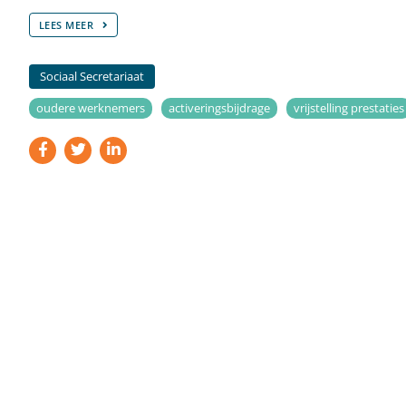
LEES MEER
Sociaal Secretariaat
oudere werknemers
activeringsbijdrage
vrijstelling prestaties