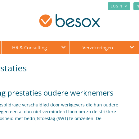
LOGIN
N
HR & Consulting
Verzekeringen
staties
lling prestaties oudere werknemers
ngsbijdrage verschuldigd door werkgevers die hun oudere
egen een al dan niet verminderd loon om zo de striktere
osheid met bedrijfstoeslag (SWT) te omzeilen. De