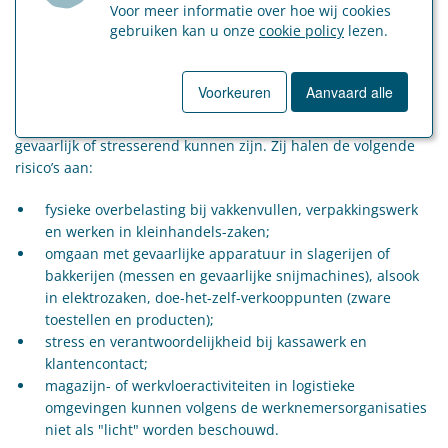
Voor meer informatie over hoe wij cookies
opwegen tegen het gevaar dat de regels omtrent de “lichte
gebruiken kan u onze
cookie policy
lezen.
arbeid” in de praktijk onvoldoende bescherming bieden.
De werknemersorganisaties wijzen erop dat de voorgestelde
Voorkeuren
Aanvaard alle
lijst van "licht werk" onvoldoende is gedefinieerd en dat de
activiteiten (die ogenschijnlijk licht lijken) in realiteit zwaar,
gevaarlijk of stresserend kunnen zijn. Zij halen de volgende
risico’s aan:
fysieke overbelasting bij vakkenvullen, verpakkingswerk
en werken in kleinhandels-zaken;
omgaan met gevaarlijke apparatuur in slagerijen of
bakkerijen (messen en gevaarlijke snijmachines), alsook
in elektrozaken, doe-het-zelf-verkooppunten (zware
toestellen en producten);
stress en verantwoordelijkheid bij kassawerk en
klantencontact;
magazijn- of werkvloeractiviteiten in logistieke
omgevingen kunnen volgens de werknemersorganisaties
niet als "licht" worden beschouwd.