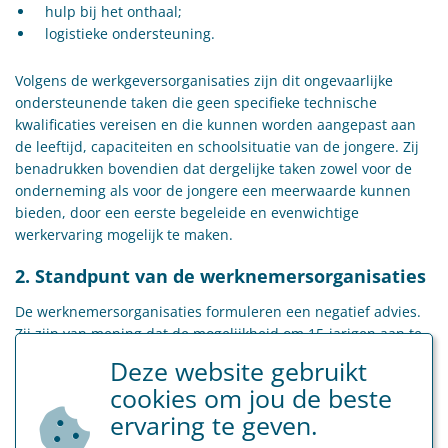
hulp bij het onthaal;
logistieke ondersteuning.
Volgens de werkgeversorganisaties zijn dit ongevaarlijke
ondersteunende taken die geen specifieke technische
kwalificaties vereisen en die kunnen worden aangepast aan
de leeftijd, capaciteiten en schoolsituatie van de jongere. Zij
benadrukken bovendien dat dergelijke taken zowel voor de
onderneming als voor de jongere een meerwaarde kunnen
bieden, door een eerste begeleide en evenwichtige
werkervaring mogelijk te maken.
2. Standpunt van de werknemersorganisaties
De werknemersorganisaties formuleren een negatief advies.
Zij zijn van mening dat de mogelijkheid om 15-jarigen aan te
werven terwijl zij nog onderworpen zijn aan de voltijdse
Deze website gebruikt
leerplicht, een aanzienlijk risico vormt voor zowel hun
cookies om jou de beste
schooltraject als hun fysieke en psychische ontwikkeling.
ervaring te geven.
Zij zijn van oordeel dat de economische motieven niet