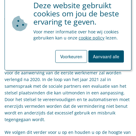
Deze website gebruikt
aanwerving” met een andere doelgroepvermindering
(bijvoorbeeld “oudere medewerkers” of “laaggeschoolde
cookies om jou de beste
jongeren”) is niet toegelaten.
ervaring te geven.
Een combinatie met de structurele vermindering is wel
Voor meer informatie over hoe wij cookies
mogelijk.
gebruiken kan u onze
cookie policy
lezen.
Regeerakkoord
Voorkeuren
Aanvaard alle
In het verslag van de formateurs van 30 september 2020
wordt vermeld dat de vrijstelling van werkgeversbijdragen
voor de aanwerving van de eerste werknemer zal worden
verlengd na 2020. In de loop van het jaar 2021 zal in
samenspraak met de sociale partners een evaluatie van het
stelsel plaatsvinden die kan uitmonden in een aanpassing.
Door het stelsel te vereenvoudigen en te automatiseren moet
enerzijds vermeden worden dat de vermindering niet benut
wordt en anderzijds dat excessief gebruik en misbruik
tegengegaan wordt.
We volgen dit verder voor u op en houden u op de hoogte van