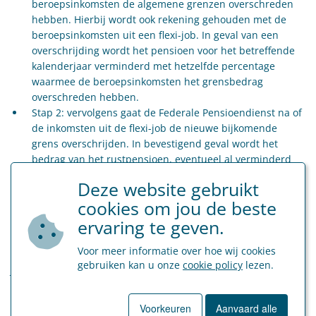
beroepsinkomsten de algemene grenzen overschreden
hebben. Hierbij wordt ook rekening gehouden met de
beroepsinkomsten uit een flexi-job. In geval van een
overschrijding wordt het pensioen voor het betreffende
kalenderjaar verminderd met hetzelfde percentage
waarmee de beroepsinkomsten het grensbedrag
overschreden hebben.
Stap 2: vervolgens gaat de Federale Pensioendienst na of
de inkomsten uit de flexi-job de nieuwe bijkomende
grens overschrijden. In bevestigend geval wordt het
bedrag van het rustpensioen, eventueel al verminderd
na toepassing van de algemene grenzen, (een tweede
Deze website gebruikt
keer) verminderd met de helft van het percentage
cookies om jou de beste
waarmee de flexi-job inkomsten de nieuwe bijkomende
grens overschrijden.
ervaring te geven.
Voor meer informatie over hoe wij cookies
Bron: Bericht betreffende de indexering, vanaf 1 januari 2026, van de
gebruiken kan u onze
cookie policy
lezen.
jaarbedragen bedoeld in artikel 64, §§ 2 en 3, van het koninklijk besluit van
21 december 1967 tot vaststelling van het algemeen reglement
betreffende het rust- en overlevingspensioen voor werknemers, BS 26
Voorkeuren
Aanvaard alle