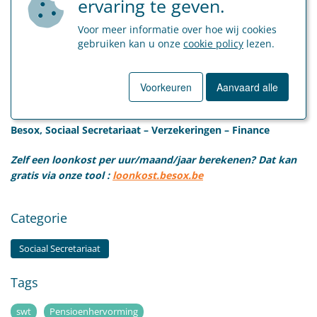
Opgelet
ervaring te geven.
Deze regeling is gebaseerd op ontwerpteksten. De inhoud kan
Voor meer informatie over hoe wij cookies
dus nog wijzigen. De wetgeving is pas definitief na publicatie
gebruiken kan u onze
cookie policy
lezen.
in het Belgisch Staatsblad.
Bron: Voorontwerp van wet tot invoering van een beperkingspercentage in
Voorkeuren
Aanvaard alle
de pensioenregeling voor werknemers en zelfstandigen.
Besox, Sociaal Secretariaat – Verzekeringen – Finance
Zelf een loonkost per uur/maand/jaar berekenen? Dat kan
gratis via onze tool :
loonkost.besox.be
Categorie
Sociaal Secretariaat
Tags
swt
Pensioenhervorming