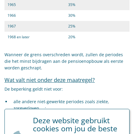
1965
35%
1966
30%
1967
25%
1968 en later
20%
Wanneer de grens overschreden wordt, zullen de periodes
die het minst bijdragen aan de pensioenopbouw als eerste
worden geschrapt.
Wat valt niet onder deze maatregel?
De beperking geldt niet voor:
alle andere niet-gewerkte periodes zoals ziekte,
zorgverloven,….;
het echtscheidingspensioen;
Deze website gebruikt
het gewaarborgd minimumpensioen.
cookies om jou de beste