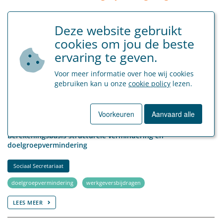
6 maart 2026
Deze website gebruikt
​Aanpassing toepassingsgebied plafonnering RSZ-
werkgeversbijdrage
cookies om jou de beste
ervaring te geven.
Sociaal Secretariaat
Voor meer informatie over hoe wij cookies
loonplafond
werkgeversbijdragen
gebruiken kan u onze
cookie policy
lezen.
LEES MEER
Voorkeuren
Aanvaard alle
5 februari 2026
Berekeningsbasis structurele vermindering en
doelgroepvermindering
Sociaal Secretariaat
doelgroepvermindering
werkgeversbijdragen
LEES MEER