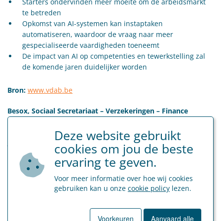
Starters ondervinden meer moeite om de arbeidsmarkt
te betreden
Opkomst van AI-systemen kan instaptaken
automatiseren, waardoor de vraag naar meer
gespecialiseerde vaardigheden toeneemt
De impact van AI op competenties en tewerkstelling zal
de komende jaren duidelijker worden
Bron:
www.vdab.be
Besox, Sociaal Secretariaat – Verzekeringen – Finance
Zelf een loonkost per uur/maand/jaar berekenen? Dat kan
Deze website gebruikt
gratis via onze tool :
loonkost.besox.be
cookies om jou de beste
ervaring te geven.
Categorie
Voor meer informatie over hoe wij cookies
gebruiken kan u onze
cookie policy
lezen.
Sociaal Secretariaat
Tags
Voorkeuren
Aanvaard alle