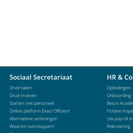
Sociaal Secretariaat
HR & Co
Onze taken
Opleidingen
Onze troeven
Onboarding
Starten met personeel
Besox Acad
Online platform Exact Officient
Fictieve inspe
Alternatieve verloningen
Uw payroll i
Waarom overstappen?
Rekrutering