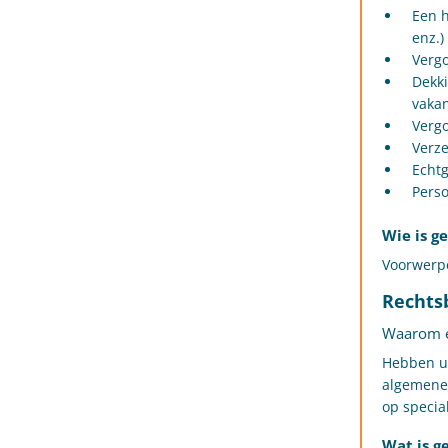
Een h
enz.)
Vergo
Dekki
vakan
Vergo
Verz
Echtg
Perso
Wie is g
Voorwerpe
Rechts
Waarom ee
Hebben u 
algemene 
op special
Wat is g