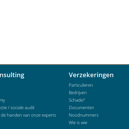
nsulting
Verzekeringen
Particulieren
Bedrijven
emy
Schade?
ctie / sociale audit
Documenten
n de handen van onze experts
Noodnummers
Wie is wie