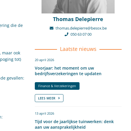
Thomas Delepierre
ering die de
thomas.delepierre@besox.be
050 63 07 00
Laatste nieuws
l, maar ook
poging tot)
20 april 2026
Voorjaar: het moment om uw
bedrijfsverzekeringen te updaten
de gevallen:
Finance & Verzekeringen
LEES MEER
13 april 2026
n:
Tijd voor de jaarlijkse tuinwerken: denk
aan uw aansprakelijkheid