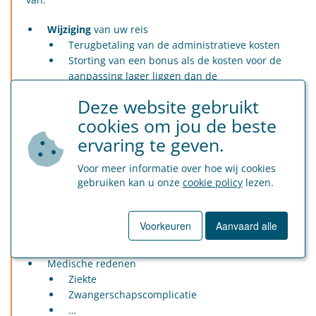
Wijziging
van uw reis
Terugbetaling van de administratieve kosten
Storting van een bonus als de kosten voor de
aanpassing lager liggen dan de
annuleringskosten
Deze website gebruikt
cookies om jou de beste
Onderbreking
van uw reis
ervaring te geven.
Terugbetaling van het reisbedrag (geproratiseerd
naargelang de niet- gebruikte dagen)
Voor meer informatie over hoe wij cookies
gebruiken kan u onze
cookie policy
lezen.
Welke redenen worden aanvaard door de
annuleringsverzekering?
Dit varieert naargelang de verzekering, maar de meeste
Voorkeuren
Aanvaard alle
verzekeringen aanvaarden:
Medische redenen
Ziekte
Zwangerschapscomplicatie
…