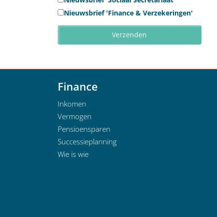
Nieuwsbrief 'Finance & Verzekeringen'
Finance
Inkomen
Vermogen
Pensioensparen
Successieplanning
Wie is wie