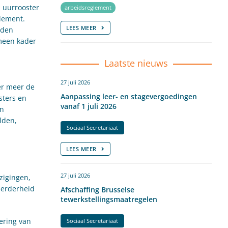
 uurrooster
arbeidsreglement
glement.
LEES MEER
uden
emeen kader
Laatste nieuws
27 juli 2026
er meer de
Aanpassing leer- en stagevergoedingen
sters en
vanaf 1 juli 2026
an
lden,
Sociaal Secretariaat
LEES MEER
27 juli 2026
zigingen,
eerderheid
Afschaffing Brusselse
tewerkstellingsmaatregelen
oering van
Sociaal Secretariaat