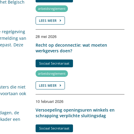
het Belgisch
arbeidsreglement
LEES MEER
e regelgeving
28 mei 2026
ermelding van
gepast. Deze
Recht op deconnectie: wat moeten
werkgevers doen?
Sociaal Secretariaat
arbeidsreglement
LEES MEER
ters die niet
 voortaan ook
10 februari 2026
Versoepeling openingsuren winkels en
kdagen, de
schrapping verplichte sluitingsdag
 kader een
Sociaal Secretariaat