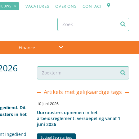
VACATURES
OVER ONS
CONTACT
IEUWS
Finance
 2026
Artikels met gelijkaardige tags
10 juni 2026
gediend. Dit
Uurroosters opnemen in het
sters in het
arbeidsreglement: versoepeling vanaf 1
juni 2026
nt ingediend
Sociaal Secretariaat