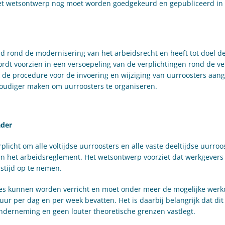
et wetsontwerp nog moet worden goedgekeurd en gepubliceerd in 
d rond de modernisering van het arbeidsrecht en heeft tot doel d
wordt voorzien in een versoepeling van de verplichtingen rond de v
 de procedure voor de invoering en wijziging van uurroosters aan
oudiger maken om uurroosters te organiseren.
ader
licht om alle voltijdse uurroosters en alle vaste deeltijdse uurroos
 in het arbeidsreglement. Het wetsontwerp voorziet dat werkgevers
tijd op te nemen.
ties kunnen worden verricht en moet onder meer de mogelijke wer
ur per dag en per week bevatten. Het is daarbij belangrijk dat dit
onderneming en geen louter theoretische grenzen vastlegt.