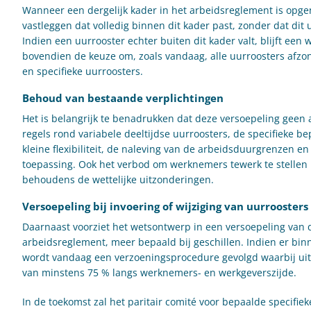
Wanneer een dergelijk kader in het arbeidsreglement is op
vastleggen dat volledig binnen dit kader past, zonder dat di
Indien een uurrooster echter buiten dit kader valt, blijft ee
bovendien de keuze om, zoals vandaag, alle uurroosters afz
en specifieke uurroosters.
Behoud van bestaande verplichtingen
Het is belangrijk te benadrukken dat deze versoepeling geen
regels rond variabele deeltijdse uurroosters, de specifieke b
kleine flexibiliteit, de naleving van de arbeidsduurgrenzen 
toepassing. Ook het verbod om werknemers tewerk te stellen b
behoudens de wettelijke uitzonderingen.
Versoepeling bij invoering of wijziging van uurroosters 
Daarnaast voorziet het wetsontwerp in een versoepeling van d
arbeidsreglement, meer bepaald bij geschillen. Indien er bi
wordt vandaag een verzoeningsprocedure gevolgd waarbij uit
van minstens 75 % langs werknemers- en werkgeverszijde.
In de toekomst zal het paritair comité voor bepaalde specifiek