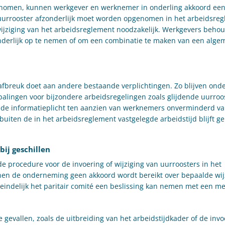
genomen, kunnen werkgever en werknemer in onderling akkoord een
t uurrooster afzonderlijk moet worden opgenomen in het arbeidsre
n wijziging van het arbeidsreglement noodzakelijk. Werkgevers beho
onderlijk op te nemen of om een combinatie te maken van een alg
 afbreuk doet aan andere bestaande verplichtingen. Zo blijven ond
epalingen voor bijzondere arbeidsregelingen zoals glijdende uurroo
en de informatieplicht ten aanzien van werknemers onverminderd v
uiten de in het arbeidsreglement vastgelegde arbeidstijd blijft ge
bij geschillen
e procedure voor de invoering of wijziging van uurroosters in het
nnen de onderneming geen akkoord wordt bereikt over bepaalde wij
eindelijk het paritair comité een beslissing kan nemen met een m
e gevallen, zoals de uitbreiding van het arbeidstijdkader of de inv