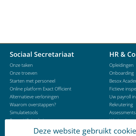
Sociaal Secretariaat
HR & Co
Onze taken
Opleidingen
Onze troeven
Onboarding
Starten met personeel
Besox Acad
Online platform Exact Officient
Fictieve inspe
Alternatieve verloningen
Uw payroll i
Waarom overstappen?
Rekrutering
Simulatietools
Assessments
Besox HR Analytics
Wie is wie
Klantervaringen
Deze website gebruikt cooki