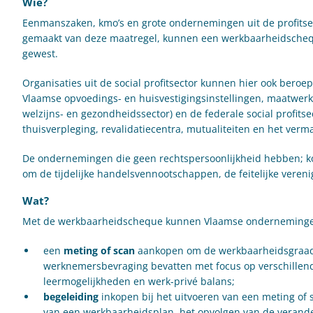
Wie?
Eenmanszaken, kmo’s en grote ondernemingen uit de profitse
gemaakt van deze maatregel, kunnen een werkbaarheidschequ
gewest.
Organisaties uit de social profitsector kunnen hier ook beroe
Vlaamse opvoedings- en huisvestigingsinstellingen, maatwerk
welzijns- en gezondheidssector) en de federale social profits
thuisverpleging, revalidatiecentra, mutualiteiten en het verma
De ondernemingen die geen rechtspersoonlijkheid hebben; kom
om de tijdelijke handelsvennootschappen, de feitelijke vere
Wat?
Met de werkbaarheidscheque kunnen Vlaamse onderneming
een
meting of scan
aankopen om de werkbaarheidsgraad i
werknemersbevraging bevatten met focus op verschillend
leermogelijkheden en werk-privé balans;
begeleiding
inkopen bij het uitvoeren van een meting of 
van een werkbaarheidsplan, het opvolgen van de verande