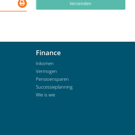
Finance
Inkomen
Vermogen
Pensioensparen
Successieplanning
Wie is wie