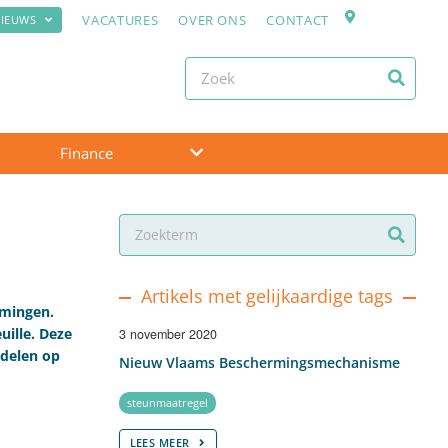
VACATURES
OVER ONS
CONTACT
IEUWS
Finance
Artikels met gelijkaardige tags
emingen.
ille. Deze
3 november 2020
ddelen op
Nieuw Vlaams Beschermingsmechanisme
steunmaatregel
LEES MEER