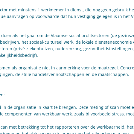
ctor met minstens 1 werknemer in dienst, die nog geen gebruik h
e aanvragen op voorwaarde dat hun vestiging gelegen is in het 
p doen als het gaat om de Vlaamse social profitsectoren (de gezinsz
bedrijven, het sociaal-cultureel werk, de lokale diensteneconomie
ectoren (privé-ziekenhuizen, ouderenzorg, gezondheidsinstellingen,
kelijkheidsbedrijf).
en als organisatie niet in aanmerking voor de maatregel. Concre
nigingen, de stille handelsvennootschappen en de maatschappen.
en:
n de organisatie in kaart te brengen. Deze meting of scan moet 
e componenten van werkbaar werk, zoals bijvoorbeeld stress, moti
scan met betrekking tot het rapporteren over de werkbaarheid, het
ringen op het vlak van werkbaar werk en het uitwerken van een