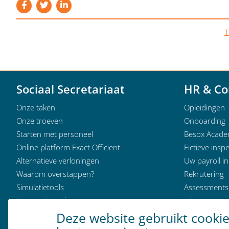
T
Sociaal Secretariaat
HR & Co
Onze taken
Opleidingen
Onze troeven
Onboarding
Starten met personeel
Besox Acad
Online platform Exact Officient
Fictieve inspe
Alternatieve verloningen
Uw payroll i
Waarom overstappen?
Rekrutering
Simulatietools
Assessments
Besox HR Analytics
Wie is wie
Klantervaringen
Deze website gebruikt cooki
Modeldocumenten