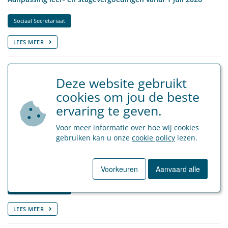
Sociaal Secretariaat
LEES MEER
27 juli 2026
Deze website gebruikt
Afschaffing Brusselse tewerkstellingsmaatregelen
cookies om jou de beste
Sociaal Secretariaat
ervaring te geven.
LEES MEER
Voor meer informatie over hoe wij cookies
gebruiken kan u onze
cookie policy
lezen.
8 juli 2026
Kilometervergoeding vanaf 1 juli 2026
Voorkeuren
Aanvaard alle
Sociaal Secretariaat
LEES MEER