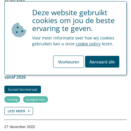
Verkorte opzeg bij anciënniteit van minder dan zes maanden
Deze website gebruikt
voor nieuwe arbeidsovereenkomsten vanaf 1 augustus 2026
cookies om jou de beste
ervaring te geven.
Sociaal Secretariaat
opzegtermijn
Voor meer informatie over hoe wij cookies
gebruiken kan u onze
cookie policy
lezen.
LEES MEER
Voorkeuren
Aanvaard alle
6 oktober 2025
Ontslag door de werkgever: verhoging deel II van de opzeg
vanaf 2026
Sociaal Secretariaat
ontslag
opzegtermijn
LEES MEER
27 december 2022