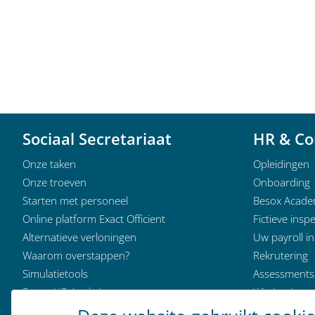
Sociaal Secretariaat
HR & Co
Onze taken
Opleidingen
Onze troeven
Onboarding
Starten met personeel
Besox Acad
Online platform Exact Officient
Fictieve inspe
Alternatieve verloningen
Uw payroll i
Waarom overstappen?
Rekrutering
Simulatietools
Assessments
Besox HR Analytics
Wie is wie
Klantervaringen