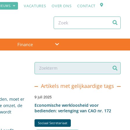
VACATURES
OVER ONS
CONTACT
IEUWS
Finance
Artikels met gelijkaardige tags
9 juli 2025
den, moet er
Economische werkloosheid voor
de omzet, de
bedienden: verlenging van CAO nr. 172
 wordt
Sociaal Secretariaat