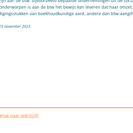
jn aan de btw, bijvoorbeeld bepaalde ondernemingen uit de social
 onderworpen is aan de btw het bewijs kan leveren dat haar omzet,
ardigingsstukken van boekhoudkundige aard, andere dan btw-aangif
 23 november 2023.
erug naar overzicht