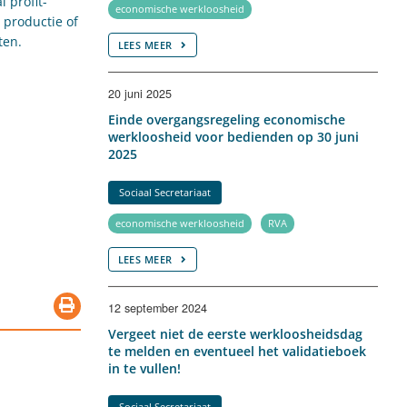
 profit-
economische werkloosheid
 productie of
ten.
LEES MEER
20 juni 2025
Einde overgangsregeling economische
werkloosheid voor bedienden op 30 juni
2025
Sociaal Secretariaat
economische werkloosheid
RVA
LEES MEER
12 september 2024
Vergeet niet de eerste werkloosheidsdag
te melden en eventueel het validatieboek
in te vullen!
Sociaal Secretariaat