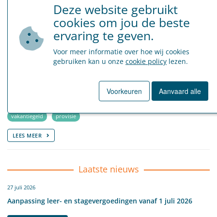
Sociaal Secretariaat
Deze website gebruikt
cookies om jou de beste
vakantiegeld
vakantiedagen
RSZ-bijdragen
ervaring te geven.
LEES MEER
Voor meer informatie over hoe wij cookies
gebruiken kan u onze
cookie policy
lezen.
14 april 2025
Provisie voor het vakantiegeld van werknemers in 2025
Voorkeuren
Aanvaard alle
Sociaal Secretariaat
vakantiegeld
provisie
LEES MEER
Laatste nieuws
27 juli 2026
Aanpassing leer- en stagevergoedingen vanaf 1 juli 2026