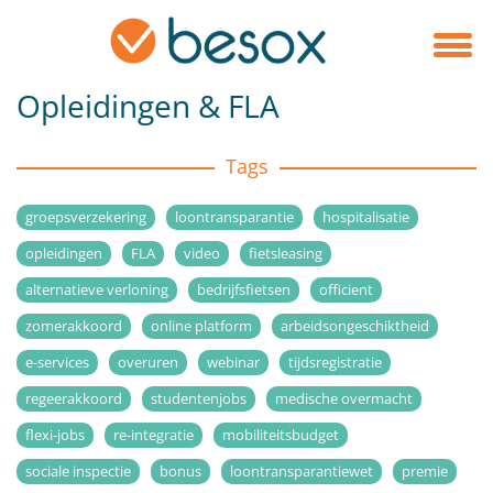
Opleidingen & FLA
Tags
groepsverzekering
loontransparantie
hospitalisatie
opleidingen
FLA
video
fietsleasing
alternatieve verloning
bedrijfsfietsen
officient
zomerakkoord
online platform
arbeidsongeschiktheid
e-services
overuren
webinar
tijdsregistratie
regeerakkoord
studentenjobs
medische overmacht
flexi-jobs
re-integratie
mobiliteitsbudget
sociale inspectie
bonus
loontransparantiewet
premie