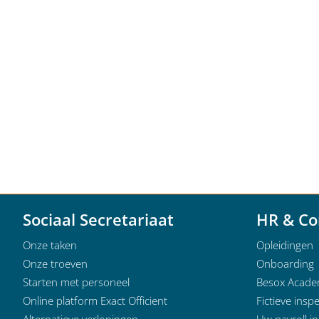
Sociaal Secretariaat
HR & Co
Onze taken
Opleidingen
Onze troeven
Onboarding
Starten met personeel
Besox Acad
Online platform Exact Officient
Fictieve inspe