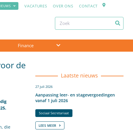
VACATURES
OVER ONS
CONTACT
IEUWS
Finance
voor de
Laatste nieuws
27 juli 2026
Aanpassing leer- en stagevergoedingen
vanaf 1 juli 2026
edig
025.
Sociaal Secretariaat
LEES MEER
, die