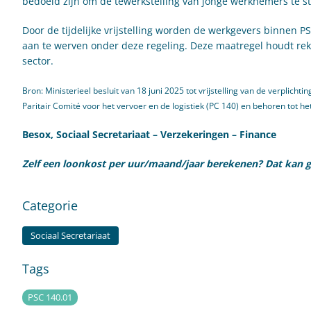
bedoeld zijn om de tewerkstelling van jonge werknemers te s
Door de tijdelijke vrijstelling worden de werkgevers binnen
aan te werven onder deze regeling. Deze maatregel houdt re
sector.
Bron: Ministerieel besluit van 18 juni 2025 tot vrijstelling van de verpli
Paritair Comité voor het vervoer en de logistiek (PC 140) en behoren tot h
Besox, Sociaal Secretariaat – Verzekeringen – Finance
Zelf een loonkost per uur/maand/jaar berekenen? Dat kan gra
Categorie
Sociaal Secretariaat
Tags
PSC 140.01