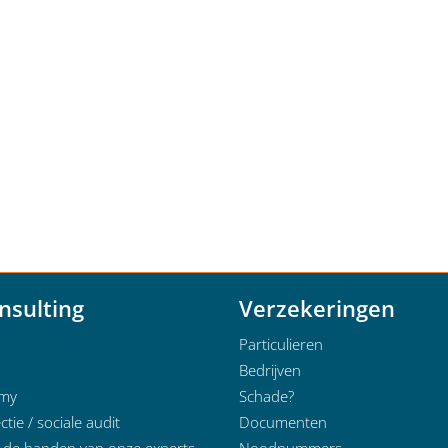
nsulting
Verzekeringen
Particulieren
Bedrijven
emy
Schade?
ctie / sociale audit
Documenten