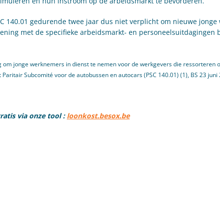
timuleren en hun instroom op de arbeidsmarkt te bevorderen.
 PSC 140.01 gedurende twee jaar dus niet verplicht om nieuwe jong
kening met de specifieke arbeidsmarkt- en personeelsuitdagingen 
chting om jonge werknemers in dienst te nemen voor de werkgevers die ressorteren 
et Paritair Subcomité voor de autobussen en autocars (PSC 140.01) (1), BS 23 juni
tis via onze tool :
loonkost.besox.be