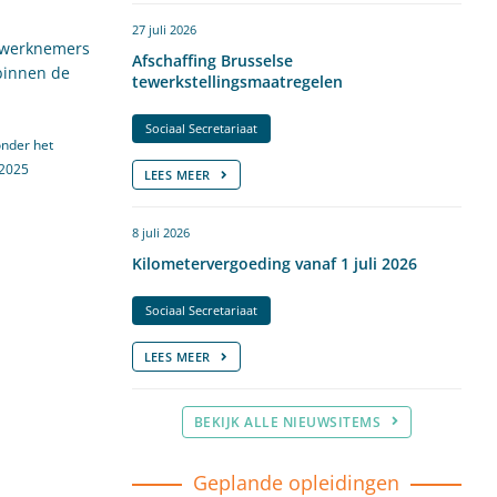
27 juli 2026
e werknemers
Afschaffing Brusselse
binnen de
tewerkstellingsmaatregelen
Sociaal Secretariaat
onder het
 2025
LEES MEER
8 juli 2026
Kilometervergoeding vanaf 1 juli 2026
Sociaal Secretariaat
LEES MEER
BEKIJK ALLE NIEUWSITEMS
Geplande opleidingen