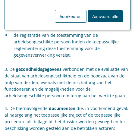
re-integratietraject bedoeld in afdeling 2 van boek I, titel
4, hoofdstuk VI, van de codex, de beslissing bedoeld in
artikel I.4-73, § 4, van de codex;
Voorkeuren
Aanvaard alle
de status van het desbetreffende type van traject of
procedure;
de registratie van de toestemming van de
arbeidsongeschikte persoon indien de toepasselijke
reglementering deze toestemming voor de
gegevensverwerking vereist.
3. De
gezondheidsgegevens
verbonden met de evaluatie van
de staat van arbeidsongeschiktheid en de noodzaak van de
hulp van derden, evenals met de inschatting van het
functioneren en de mogelijkheden voor de
arbeidsongeschikte persoon om terug aan het werk te gaan.
4. De hiernavolgende
documenten
die, in voorkomend geval,
al naargelang het toepasselijke traject of de toepasselijke
procedure als bijlage bij het dossier worden gevoegd en ter
beschikking worden gesteld aan de betrokken actoren: