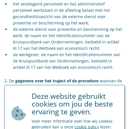
het verplegend personeel en het administratief
personeel werkzaam in de afdeling belast met het
gezondheidstoezicht van de externe dienst voor
preventie en bescherming op het werk;
de externe dienst voor preventie en bescherming op het
werk, de naam en het identificatienummer van de
Kruispuntbank van Ondernemingen, bedoeld in artikel
III.17 van het Wetboek van economisch recht;
de werkgever, de naam en het identificatienummer van
de Kruispuntbank van Ondernemingen, bedoeld in
artikel III.17 van het Wetboek van economisch recht.
2. De
gegevens over het traject of de procedure
waarvan de
arbeidsongeschikte persoon het voorwerp vormt:
Deze website gebruikt
de datum van ontvangst van de aanvraag tot opstart van
cookies om jou de beste
het desbetreffende type van traject of procedure;
ervaring te geven.
de begin- en einddatum van het desbetreffende type van
traject of procedure;
Voor meer informatie over hoe wij cookies
het type van traject of procedure, met in geval van een
gebruiken kan u onze
cookie policy
lezen.