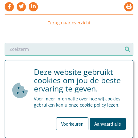
Terug naar overzicht
Laatste nieuws
Deze website gebruikt
cookies om jou de beste
27 juli 2026
ervaring te geven.
Aanpassing leer- en stagevergoedingen vanaf 1 juli 2026
Voor meer informatie over hoe wij cookies
Sociaal Secretariaat
gebruiken kan u onze
cookie policy
lezen.
LEES MEER
Voorkeuren
Aanvaard alle
27 juli 2026