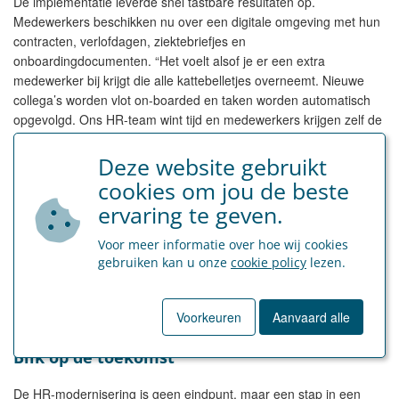
De implementatie leverde snel tastbare resultaten op.
Medewerkers beschikken nu over een digitale omgeving met hun
contracten, verlofdagen, ziektebriefjes en
onboardingdocumenten. “Het voelt alsof je er een extra
medewerker bij krijgt die alle kattebelletjes overneemt. Nieuwe
collega’s worden vlot on-boarded en taken worden automatisch
opgevolgd. Ons HR-team wint tijd en medewerkers krijgen zelf de
regie. Die autonomie zorgt voor meer betrokkenheid in het hele
team.”
Deze website gebruikt
cookies om jou de beste
Technologie die mensen centraal zet
ervaring te geven.
Bij D’M&S versterkt automatisering juist het menselijke aspect.
Voor meer informatie over hoe wij cookies
Minder administratief werk betekent meer tijd voor persoonlijke
gebruiken kan u onze
cookie policy
lezen.
ondersteuning. “Digitalisering vergroot bovendien de veiligheid,
dankzij tweefactor-authenticatie en cybersecurity-awareness. Zo
bieden we een betrouwbare digitale werkplek aan al onze
Voorkeuren
Aanvaard alle
medewerkers.”
Blik op de toekomst
De HR-modernisering is geen eindpunt, maar een stap in een