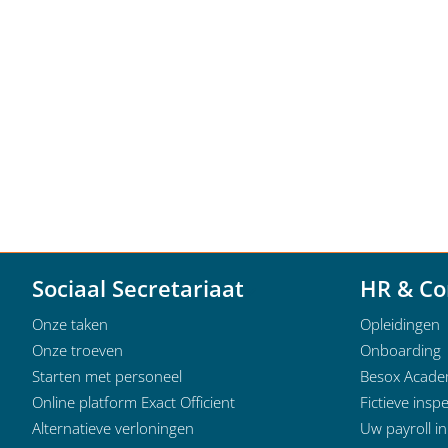
Sociaal Secretariaat
HR & Co
Onze taken
Opleidingen
Onze troeven
Onboarding
Starten met personeel
Besox Acad
Online platform Exact Officient
Fictieve inspe
Alternatieve verloningen
Uw payroll i