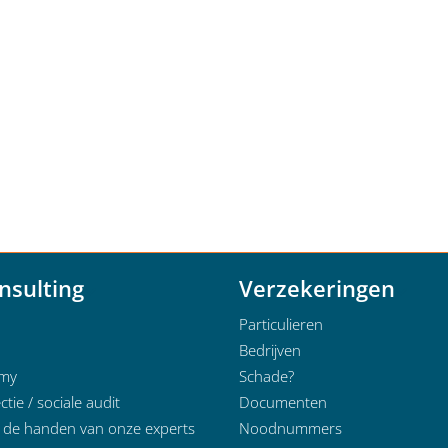
nsulting
Verzekeringen
Particulieren
Bedrijven
emy
Schade?
ctie / sociale audit
Documenten
n de handen van onze experts
Noodnummers