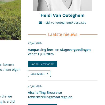
Heidi Van Ooteghem
heidi.vanooteghem@besox.be
Laatste nieuws
27 juli 2026
Aanpassing leer- en stagevergoedingen
vanaf 1 juli 2026
Sociaal Secretariaat
ten komen
ect hun eigen
LEES MEER
27 juli 2026
Afschaffing Brusselse
e die we
tewerkstellingsmaatregelen
 is altijd