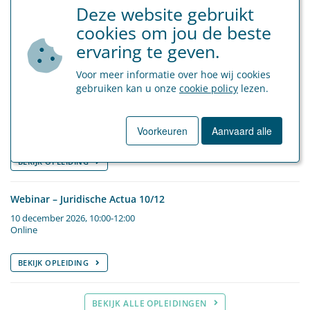
BEKIJK ALLE NIEUWS OVER SOCIAAL SECRETARIAAT
Deze website gebruikt
cookies om jou de beste
BEKIJK ALLE NIEUWS OVER FINANCE & VERZEKERINGEN
ervaring te geven.
Geplande opleidingen
Voor meer informatie over hoe wij cookies
gebruiken kan u onze
cookie policy
lezen.
Webinar – Juridische Actua 24/9
24 september 2026, 10:00-12:00
Online
Voorkeuren
Aanvaard alle
BEKIJK OPLEIDING
Webinar – Juridische Actua 10/12
10 december 2026, 10:00-12:00
Online
BEKIJK OPLEIDING
BEKIJK ALLE OPLEIDINGEN