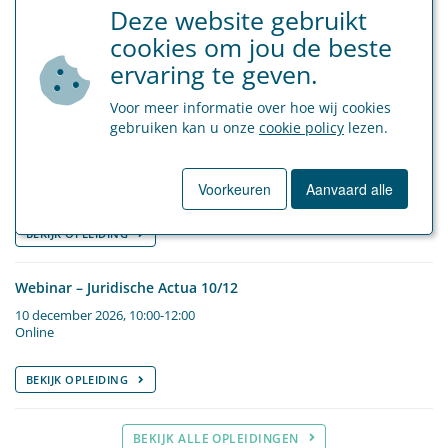
BEKIJK ALLE NIEUWS OVER SOCIAAL SECRETARIAAT
Deze website gebruikt
cookies om jou de beste
BEKIJK ALLE NIEUWS OVER FINANCE & VERZEKERINGEN
ervaring te geven.
Geplande opleidingen
Voor meer informatie over hoe wij cookies
gebruiken kan u onze
cookie policy
lezen.
Webinar – Juridische Actua 24/9
24 september 2026, 10:00-12:00
Online
Voorkeuren
Aanvaard alle
BEKIJK OPLEIDING
Webinar – Juridische Actua 10/12
10 december 2026, 10:00-12:00
Online
BEKIJK OPLEIDING
BEKIJK ALLE OPLEIDINGEN