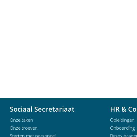
Sociaal Secretariaat
HR & Co
Onze taken
Opleidingen
Onze troeven
Onboarding
Starten met personeel
Besox Acad