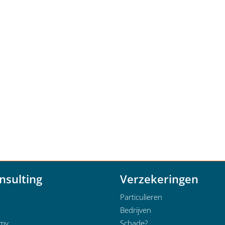
nsulting
Verzekeringen
Particulieren
Bedrijven
emy
Schade?