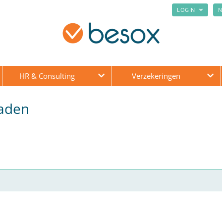
LOGIN
N
HR & Consulting
Verzekeringen
laden