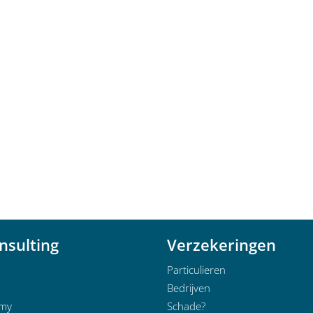
nsulting
Verzekeringen
Particulieren
Bedrijven
emy
Schade?