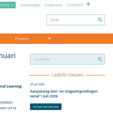
VACATURES
OVER ONS
CONTACT
IEUWS
Finance
nuari
Laatste nieuws
27 juli 2026
eral Learning
Aanpassing leer- en stagevergoedingen
vanaf 1 juli 2026
, moeten
Sociaal Secretariaat
eem uit te