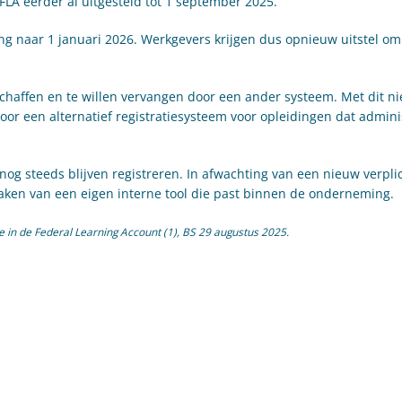
FLA eerder al uitgesteld tot 1 september 2025.
ing naar 1 januari 2026. Werkgevers krijgen dus opnieuw uitstel om
schaffen en te willen vervangen door een ander systeem. Met dit ni
oor een alternatief registratiesysteem voor opleidingen dat adminis
 steeds blijven registreren. In afwachting van een nieuw verpli
aken van een eigen interne tool die past binnen de onderneming.
tie in de Federal Learning Account (1), BS 29 augustus 2025.