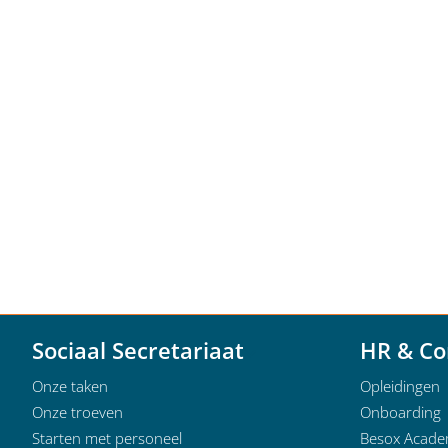
Sociaal Secretariaat
HR & Co
Onze taken
Opleidingen
Onze troeven
Onboarding
Starten met personeel
Besox Acad