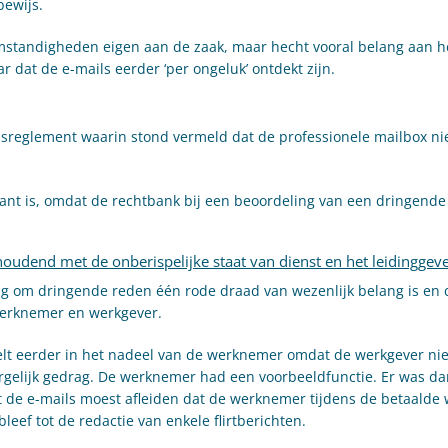
ewijs.
mstandigheden eigen aan de zaak, maar hecht vooral belang aan het
dat de e-mails eerder ‘per ongeluk’ ontdekt zijn.
idsreglement waarin stond vermeld dat de professionele mailbox n
vant is, omdat de rechtbank bij een beoordeling van een dringende
oudend met de onberispelijke staat van dienst en het leidinggeve
ag om dringende reden één rode draad van wezenlijk belang is en d
werknemer en werkgever.
eelt eerder in het nadeel van de werknemer omdat de werkgever ni
rgelijk gedrag. De werknemer had een voorbeeldfunctie. Er was da
de e-mails moest afleiden dat de werknemer tijdens de betaalde 
eef tot de redactie van enkele flirtberichten.