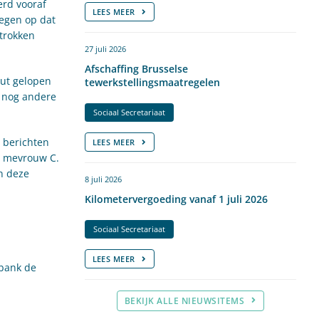
erd vooraf
LEES MEER
tegen op dat
trokken
27 juli 2026
Afschaffing Brusselse
out gelopen
tewerkstellingsmaatregelen
r nog andere
Sociaal Secretariaat
e berichten
LEES MEER
t mevrouw C.
n deze
8 juli 2026
Kilometervergoeding vanaf 1 juli 2026
Sociaal Secretariaat
LEES MEER
tbank de
BEKIJK ALLE NIEUWSITEMS