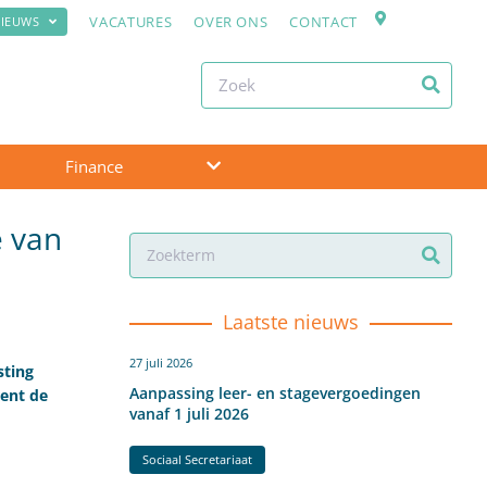
VACATURES
OVER ONS
CONTACT
IEUWS
Finance
e van
Laatste nieuws
27 juli 2026
sting
Aanpassing leer- en stagevergoedingen
ent de
vanaf 1 juli 2026
Sociaal Secretariaat