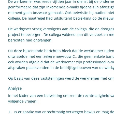
De werknemer was reeds vijftien jaar in dienst bij de onder
geïnformeerd dat zijn inkomende e-mails tijdens zijn afwezig
moment geen bezwaar gemaakt. Ook betwistte hij nadien niet
collega. De maatregel had uitsluitend betrekking op de nieu
De werkgever vroeg vervolgens aan de collega, die de doorge
project te bezorgen. De collega voldeed aan dit verzoek en 
berichten had ontvangen.
Uit deze bijkomende berichten bleek dat de werknemer tijdens
uitwisselde met een zekere mevrouw C., die geen enkele ba
ook worden afgeleid dat de werknemer zijn professioneel e-
afspraken plaatsvonden in de bedrijfsgebouwen van de werk
Op basis van deze vaststellingen werd de werknemer met onm
Analyse
In het kader van een betwisting omtrent de rechtmatigheid 
volgende vragen:
Is er sprake van onrechtmatig verkregen bewijs en mag d