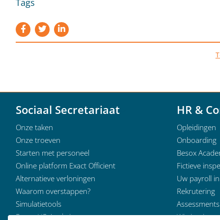
Tags
T
Sociaal Secretariaat
HR & Co
Onze taken
Opleidingen
Onze troeven
Onboarding
Starten met personeel
Besox Acad
Online platform Exact Officient
Fictieve inspe
Alternatieve verloningen
Uw payroll i
Waarom overstappen?
Rekrutering
Simulatietools
Assessments
Besox HR Analytics
Wie is wie