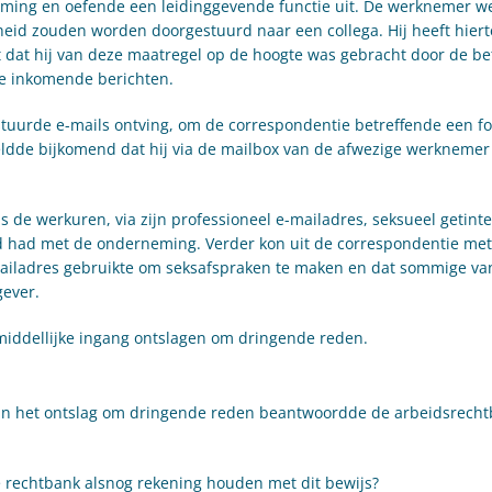
neming en oefende een leidinggevende functie uit. De werknemer w
heid zouden worden doorgestuurd naar een collega. Hij heeft hier
 dat hij van deze maatregel op de hoogte was gebracht door de be
we inkomende berichten.
stuurde e-mails ontving, om de correspondentie betreffende een f
meldde bijkomend dat hij via de mailbox van de afwezige werkneme
 de werkuren, via zijn professioneel e-mailadres, seksueel getint
nd had met de onderneming. Verder kon uit de correspondentie me
mailadres gebruikte om seksafspraken te maken en dat sommige va
gever.
iddellijke ingang ontslagen om dringende reden.
van het ontslag om dringende reden beantwoordde de arbeidsrech
e rechtbank alsnog rekening houden met dit bewijs?