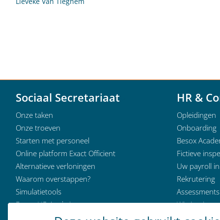
Lieveke Van Tieghem
Sociaal Secretariaat
HR & Co
Onze taken
Opleidingen
Onze troeven
Onboarding
Starten met personeel
Besox Acad
Online platform Exact Officient
Fictieve inspe
Alternatieve verloningen
Uw payroll i
Waarom overstappen?
Rekrutering
Simulatietools
Assessments
Besox HR Analytics
Wie is wie
Klantervaringen