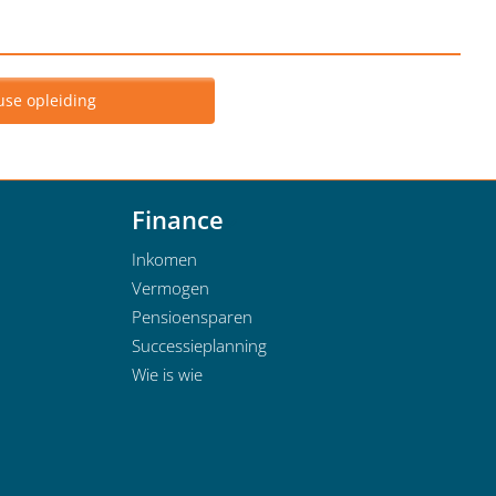
use opleiding
Finance
Inkomen
Vermogen
Pensioensparen
Successieplanning
Wie is wie