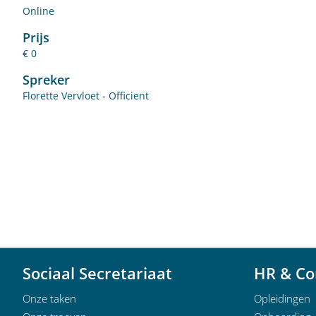
Online
Prijs
€ 0
Spreker
Florette Vervloet - Officient
Sociaal Secretariaat
HR & Co
Onze taken
Opleidingen