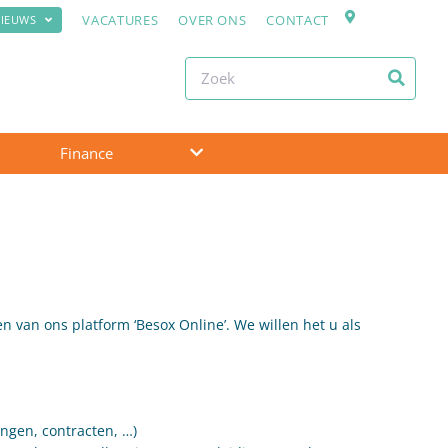
VACATURES
OVER ONS
CONTACT
IEUWS
Finance
en van ons platform ‘Besox Online’. We willen het u als
ingen, contracten, …)