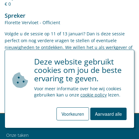
€ 0
Spreker
Florette Vervloet - Officient
Volgde u de sessie op 11 of 13 januari? Dan is deze sessie
perfect om nog verdere vragen te stellen of eventuele
nieuwigheden te ontdekken. We willen het u als werkgever of
HR medewerker zo gemakkelijk mogelijk maken!
Deze website gebruikt
Na uw inschrijving ontvangt u nog een mail met de
cookies om jou de beste
toegangslink van onze HR partner Officient.
ervaring te geven.
Voor meer informatie over hoe wij cookies
gebruiken kan u onze
cookie policy
lezen.
Boek een inhouse opleiding
Voorkeuren
Aanvaard alle
Sociaal Secretariaat
Onze taken