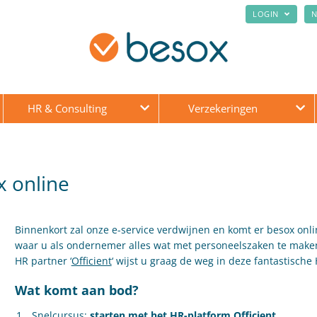
LOGIN
N
HR & Consulting
Verzekeringen
x online
Binnenkort zal onze e-service verdwijnen en komt er besox onlin
waar u als ondernemer alles wat met personeelszaken te maken
HR partner ‘
Officient
‘ wijst u graag de weg in deze fantastische 
Wat komt aan bod?
Snelcursus:
starten met het HR-platform Officient