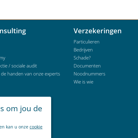
nsulting
Verzekeringen
Particulieren
Bedrijven
emy
Schade?
ctie / sociale audit
Documenten
n de handen van onze experts
Noodnummers
Wie is wie
es om jou de
ken kan u onze
cookie