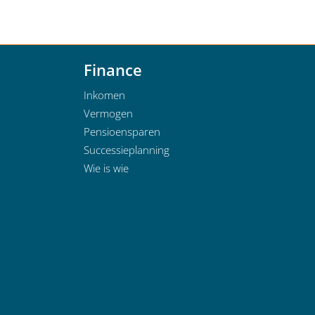
Finance
Inkomen
Vermogen
Pensioensparen
Successieplanning
Wie is wie