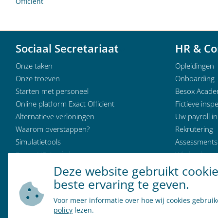
Officient
Sociaal Secretariaat
HR & Co
Onze taken
Opleidingen
Onze troeven
Onboarding
Starten met personeel
Besox Acad
Online platform Exact Officient
Fictieve inspe
Alternatieve verloningen
Uw payroll i
Waarom overstappen?
Rekrutering
Simulatietools
Assessments
Besox HR Analytics
Wie is wie
Klantervaringen
Deze website gebruikt cooki
Modeldocumenten
beste ervaring te geven.
Wie is wie
Voor meer informatie over hoe wij cookies gebrui
policy
lezen.