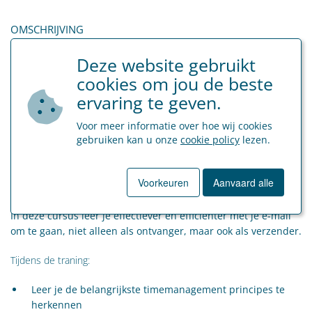
OMSCHRIJVING
E-mail is niet alleen een belangrijk communicatiemiddel maar
Deze website gebruikt
ook een belangrijke bron van afleiding die een effectief
cookies om jou de beste
gebruik van de beschikbare tijd bemoeilijkt. De hoeveelheid
tijd die de gemiddelde werknemer elke dag aan Outlook
ervaring te geven.
besteedt is aanzienlijk maar het ontbreekt vaak aan een
Voor meer informatie over hoe wij cookies
strak gedefinieerde werkmethode om hier efficiënt mee om te
gebruiken kan u onze
cookie policy
lezen.
gaan.
Bij veel werknemers leidt de grote hoeveelheid e-mail in
Voorkeuren
Aanvaard alle
toenemende mate tot irritatie en gevoelens van werkdruk.
In deze cursus leer je effectiever en efficiënter met je e-mail
om te gaan, niet alleen als ontvanger, maar ook als verzender.
Tijdens de traning:
Leer je de belangrijkste timemanagement principes te
herkennen