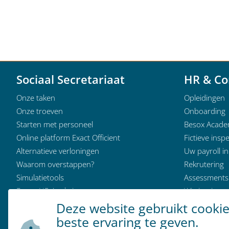
Sociaal Secretariaat
HR & Co
Onze taken
Opleidingen
Onze troeven
Onboarding
Starten met personeel
Besox Acad
Online platform Exact Officient
Fictieve inspe
Alternatieve verloningen
Uw payroll i
Waarom overstappen?
Rekrutering
Simulatietools
Assessments
Besox HR Analytics
Wie is wie
Klantervaringen
Deze website gebruikt cooki
Modeldocumenten
beste ervaring te geven.