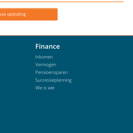
use opleiding
Finance
Inkomen
Vermogen
Pensioensparen
Successieplanning
Wie is wie