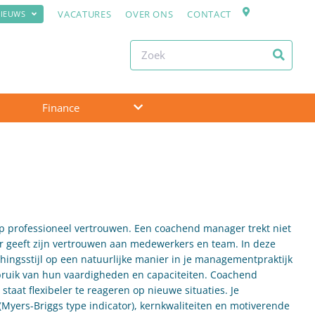
VACATURES
OVER ONS
CONTACT
IEUWS
Finance
op professioneel vertrouwen. Een coachend manager trekt niet
aar geeft zijn vertrouwen aan medewerkers en team. In deze
chingsstijl op een natuurlijke manier in je managementpraktijk
bruik van hun vaardigheden en capaciteiten. Coachend
taat flexibeler te reageren op nieuwe situaties. Je
Myers-Briggs type indicator), kernkwaliteiten en motiverende