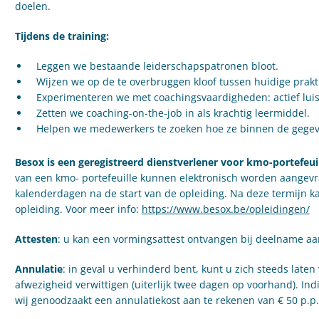
doelen.
Tijdens de training:
Leggen we bestaande leiderschapspatronen bloot.
Wijzen we op de te overbruggen kloof tussen huidige prakti
Experimenteren we met coachingsvaardigheden: actief lui
Zetten we coaching-on-the-job in als krachtig leermiddel.
Helpen we medewerkers te zoeken hoe ze binnen de gegev
Besox is een geregistreerd dienstverlener voor kmo-portefeui
van een kmo- portefeuille kunnen elektronisch worden aangev
kalenderdagen na de start van de opleiding. Na deze termijn 
opleiding. Voor meer info:
https://www.besox.be/opleidingen/
Attesten
: u kan een vormingsattest ontvangen bij deelname aan
Annulatie
: in geval u verhinderd bent, kunt u zich steeds laten
afwezigheid verwittigen (uiterlijk twee dagen op voorhand). Indie
wij genoodzaakt een annulatiekost aan te rekenen van € 50 p.p.