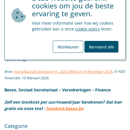
Hoewel het uitdelen van voedingswaren in principe
cookies om jou de beste
aanleiding geeft tot een belastbaar voordeel van alle aard,
ervaring te geven.
wordt in deze specifieke situatie geen belastbaar voordeel
weerhouden, op voorwaarde dat de verdeling gebeurt zoals
Voor meer informatie over hoe wij cookies
beschreven en de waarde van de voordelen verwaarloosbaar
gebruiken kan u onze
cookie policy
lezen.
blijft.
Tot slot wordt benadrukt dat deze beslissing geen uitspraak
Voorkeuren
Aanvaard alle
doet over de toepassing van de btw-regelgeving op deze
verrichting.
Bron:
Voorafgaande beslissing nr. 2025.0808 van 9 december 2025
, © FOD
Financiën, 10 februari 2026.
Besox, Sociaal Secretariaat – Verzekeringen – Finance
Zelf een loonkost per uur/maand/jaar berekenen? Dat kan
gratis via onze tool :
loonkost.besox.be
Categorie